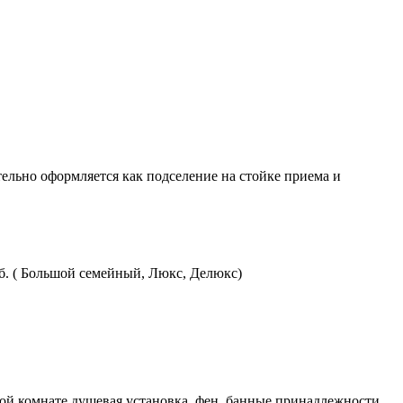
ельно оформляется как подселение на стойке приема и
уб. ( Большой семейный, Люкс, Делюкс)
ной комнате душевая установка, фен, банные принадлежности,