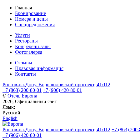
Главная
Бронирование
Номера и цены
Спецпредложения
Услуги
Рестораны
Конференц-залы
Фотогалерея
Отзывы
Правовая информация
Контакты
Ростов-на-Дону,
Ворошиловский проспект,
41/112
+7 (863) 200-80-01
+7 (906) 420-80-01
©
Отель Европа
2026, Официальный сайт
Язык:
Русский
English
Ростов-на-Дону,
Ворошиловский проспект,
41/112
+7 (863) 200-
+7 (906) 420-80-01